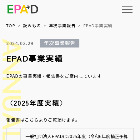
TOP
読みもの
年次事業報告
EPAD事業実績
年次事業報告
2024.03.29
EPAD
とは
EPAD事業実績
アーカイブ
について
EPADの事業実績・報告書をご案内しています
活用
情報の整理・
データベース化
について
読みもの
権利処理サポート
上映・イベント
〈2025年度実績〉
メディア
収録技術検証
教育・福祉等への
パッケージ提供
報告書は
こちら
よりご覧頂けます。
NEWS
ネットワーク化と
標準化
一般社団法人EPADは2025年度（令和6年度補正予算