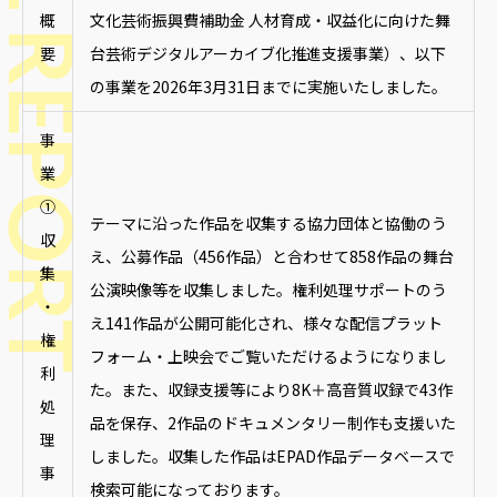
NNUAL REPORT
概
文化芸術振興費補助金 人材育成・収益化に向けた舞
データベースへ
要
台芸術デジタルアーカイブ化推進支援事業）、以下
の事業を2026年3月31日までに実施いたしました。
事
Contact
お問い合わせ
業
①
テーマに沿った作品を収集する協力団体と協働のう
収
え、公募作品（456作品）と合わせて858作品の舞台
集
公演映像等を収集しました。権利処理サポートのう
・
え141作品が公開可能化され、様々な配信プラット
権
フォーム・上映会でご覧いただけるようになりまし
利
た。また、収録支援等により8K＋高音質収録で43作
処
品を保存、2作品のドキュメンタリー制作も支援いた
理
しました。収集した作品はEPAD作品データベースで
事
検索可能になっております。