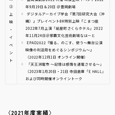
②
年9月19日＆20日 ＠豊岡劇場
デジタルアーカイブ学会『第7回研究大会（沖
上
縄）』プレイベント8K特別上映『こまつ座
映
2022年7月上演「紙屋町さくらホテル」2022
・
年11月24日＠那覇文化芸術劇場なはーと
イ
EPAD2022『撮る、のこす、使う～舞台公演
ベ
映像の利活用をめぐるシンポジウム～』
ン
（2022年12月1日 オンライン開催）
ト
「天王洲電市 ～記憶は感情を通電させる～」
（2023年1月20日・21日 寺田倉庫「E HALL」
および同時開催オンライントーク
〈2021年度実績〉