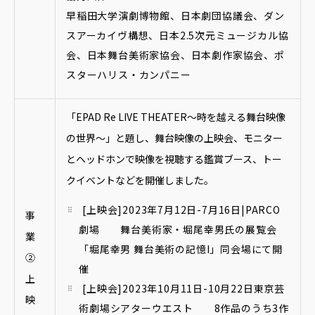
早稲田大学演劇博物館、日本劇団協議会、ダン
スアーカイヴ構想、日本2.5次元ミュージカル協
会、日本舞台美術家協会、日本劇作家協会、ポ
スターハリス・カンパニー
「EPAD Re LIVE THEATER〜時を越える舞台映像
の世界〜」と題し、舞台映像の上映会、モニター
とヘッドホンで映像を視聴する鑑賞ブース、トー
クイベントなどを開催しました。
[上映会]2023年7月12日-7月16日|PARCO
事
劇場 舞台美術家・堀尾幸男氏の展覧会
業
「堀尾幸男 舞台美術の記憶I」同会場にて開
②
催
上
[上映会]2023年10月11日-10月22日東京芸
映
術劇場シアターウエスト 8作品のうち3作