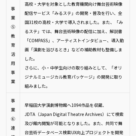
高校・大学を対象とした教育機関向け舞台芸術映像
事
配信サービス「みるステ」の開発・普及を行い、全
業
国31校の高校・大学で導入されました。また、「み
⑤
るステ」では、舞台芸術映像の配信に加え、解説書
教
「COMPASS」、アーティストインタビュー、導入動
育
画「演劇を浴びるとき」などの補助教材も整備しま
活
した。
用
さらに、小・中学生向けの取り組みとして、「オリ
事
ジナルミュージカル教育パッケージ」の開発に取り
業
組みました。
事
早稲田大学演劇博物館へ1094作品を収蔵、
業
JDTA（Japan Digital Theatre Archives）にて検索
⑥
及び館内閲覧が可能となりました。また、共同で舞
連
台芸術データベース検索UX向上プロジェクトを開発