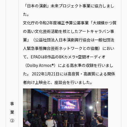
「日本の演劇」未来プロジェクト事業に協力しまし
た。
文化庁の令和2年度補正予算公募事業「大規模かつ質
の高い文化芸術活動を核としたアートキャラバン事
業」（公益社団法人日本演劇興行協会は一般社団法
人緊急事態舞台芸術ネットワークとの協働）におい
て、EPADは8作品の8Kカメラ+空間オーディオ
（Dolby Atmos®️）による高水準の収録を行いまし
た。 2022年1月21日には高音質・高画質による関係
者向け上映会と、座談会を行いました。
事
業
②