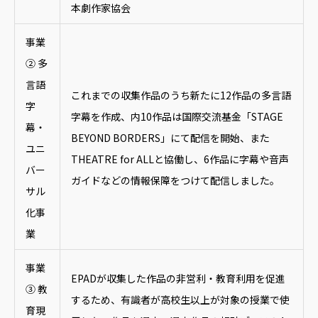
本劇作家協会
事業
② 多
言語
これまでの収集作品のうち新たに12作品の多言語
字
字幕を作成、内10作品は国際交流基金「STAGE
幕・
BEYOND BORDERS」にて配信を開始、また
ユニ
THEATRE for ALLと協働し、6作品に字幕や音声
バー
ガイドなどの情報保障をつけて配信しました。
サル
化事
業
事業
EPADが収集した作品の非営利・教育利用を促進
③ 教
するため、有識者が高校生以上が対象の授業で使
育現