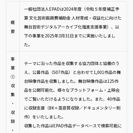
一般社団法人EPADは2024年度（令和５年度補正予
算 文化芸術振興費補助金 人材育成・収益化に向けた
概
舞台芸術デジタルアーカイブ化推進支援事業）、以
要
下の事業を2025年3月31日までに実施いたしまし
た。
事
テーマに沿った作品を収集する協力団体と協働のう
業
え、公募作品（507作品）と合わせて1,001作品の舞
①
台映像作品を収集しました。舞台映像作品は125作
収
品を公開可能化、様々なプラットフォーム・上映会
集
でご覧いただけるようになりました。また、40作品
・
に収録支援（8K＋高音質収録／ドキュメンタリー制
収
作）をいたしました。
録
収集した作品はEPAD作品データベースで検索可能に
・