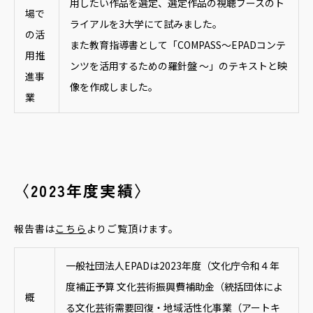
用したい作品を選定、選定作品の視聴ブースのト
場で
ライアルを3大学にて試みました。
の活
また教育指導書として「COMPASS〜EPADコンテ
用推
ンツを活用するための羅針盤 〜」のテキストと映
進事
像を作成しました。
業
〈2023年度実績〉
報告書は
こちら
よりご覧頂けます。
一般社団法人EPADは2023年度（文化庁令和４年
度補正予算 文化芸術振興費補助金（統括団体によ
概
る文化芸術需要回復・地域活性化事業（アートキ