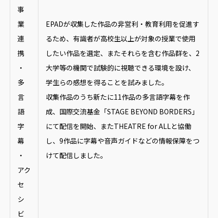
事
業
EPADが収集した作品の非営利・教育利用を促進す
連
るため、有識者が高校生以上が対象の授業で使用
携
したい作品を選定、またそれらを含む作品群を、2
・
大学等の機関で試験的に視聴できる環境を設け、
多
学生らの感想を得ることを試みました。
言
収集作品のうち新たに11作品の多言語字幕を作
語
成、国際交流基金「STAGE BEYOND BORDERS」
字
にて配信を開始、またTHEATRE for ALLと協働
幕
し、9作品に字幕や音声ガイドなどの情報保障をつ
・
けて配信しました。
アク
セ
シ
ビ