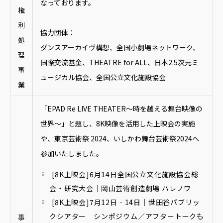
なっております。
権
利
協力団体：
処
ダンスアーカイヴ構想、全国小劇場ネットワーク、
理
国際交流基金、THEATRE for ALL、日本2.5次元ミ
事
ュージカル協会、全国公立文化施設協会
業
「EPAD Re LIVE THEATER〜時を越える舞台映像の
世界〜」と題し、8K映像を活用した上映会の実施
や、東京芸術祭 2024、いしかわ舞台芸術祭2024へ
参加いたしました。
[8K上映会]6月14日全国公立文化施設協会総
会・研究大会｜岡山芸術創造劇場 ハレノワ
[8K上映会]7月12日‐14日｜世田谷パブリッ
クシアター シンポジウム／アフタートークも
事