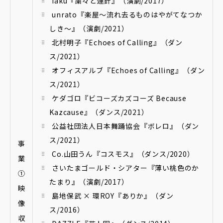
iaku『粛々と運針』（演劇/2017）
unrato『楽屋～流れ去るものはやがてなつか
しき～』（演劇/2021）
北村明子『Echoes of Calling』（ダン
ス/2021）
オフィスアルブ『Echoes of Calling』（ダン
ス/2021）
ケダゴロ『ビコーズカズコーズ Because
Kazcause』（ダンス/2021）
公益社団法人日本舞踊協会『ボレロ』（ダン
ス/2021）
事
Co.山田うん『コスモス』（ダンス/2020）
業
さいたまゴールド・シアター『薄い桃色のか
①
たまり』（演劇/2017）
映
島地保武 × 環ROY『ありか』（ダン
像
ス/2016）
収