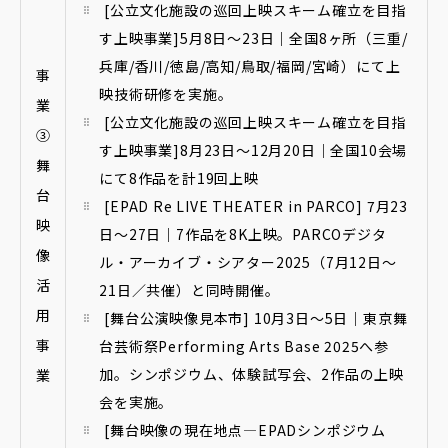
[公立文化施設の巡回上映スキーム確立を目指
す上映事業]5月8日～23日｜全国8ヶ所（三重/
兵庫/香川/徳島/高知/鳥取/福岡/宮崎）にて上
事
映技術研修を実施。
業
[公立文化施設の巡回上映スキーム確立を目指
③
す上映事業]8月23日～12月20日｜全国10会場
舞
にて8作品を計19回上映
台
[EPAD Re LIVE THEATER in PARCO] 7月23
映
日～27日｜7作品を8K上映。PARCOデジタ
像
ル・アーカイブ・シアター2025（7月12日～
活
21日／共催）と同時開催。
用
[舞台公演映像見本市] 10月3日～5日｜東京舞
事
台芸術祭Performing Arts Base 2025へ参
加。シンポジウム、体験試写会、2作品の上映
業
会を実施。
[舞台映像の現在地点―EPADシンポジウム