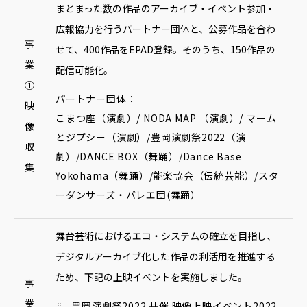
まとまった数の作品のアーカイブ・イベント参加・
広報協力を行うパートナー団体と、公募作品を合わ
事
せて、400作品をEPAD登録。そのうち、150作品の
業
配信可能化。
①
パートナー団体：
映
こまつ座（演劇）/ NODA MAP （演劇）/ マーム
像
とジプシー（演劇）/豊岡演劇祭2022（演
収
劇）/DANCE BOX（舞踊）/Dance Base
集
Yokohama（舞踊）/能楽協会（伝統芸能）/スタ
ーダンサーズ・バレエ団(舞踊）
舞台芸術におけるエコ・システムの確立を目指し、
デジタルアーカイブ化した作品の利活用を推進する
ため、下記の上映イベントを実施しました。
事
業
豊岡演劇祭2022 共催 映像上映イベント2022