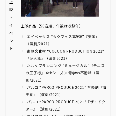
上
映
・
イ
上映作品（50音順、年数は収録年）：
ベ
エイベックス “タクフェス第9弾”『天国』
ン
（演劇/2021）
ト
東急文化村 “COCOON PRODUCTION 2021″
『泥人魚』（演劇2021）
ネルケプランニング “ミュージカル”『テニス
の王子様』 4thシーズン 青学vs不動峰（演
劇/2021）
パルコ “PARCO PRODUCE 2021” 音楽劇『海
王星』（演劇/2021）
パルコ “PARCO PRODUCE 2021″『ザ・ドク
ター』（演劇/2021）