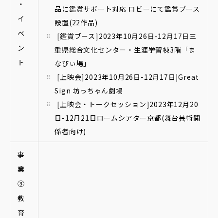
・
品に鑑賞サポート対応 ロビーにて鑑賞ブース
イ
設置(22作品)
ベ
[鑑賞ブース]2023年10月26日-12月17日三
ン
重県総合文化センター・生涯学習棟3階「ま
ト
なびぃ場」
[上映会]2023年10月26日-12月17日|Great
Sign 坊っちゃん劇場
[上映会・トークセッション]2023年12月20
日-12月21日ロームシアター京都(舞台芸術関
係者向け)
事
業
③
教
育