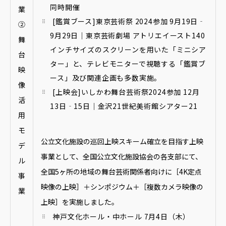
同時開催
業
[鑑賞ブース]東京芸術祭 2024参加 9月19日‐
②
9月29日｜東京芸術劇場 アトリエイースト140
舞
インチサイズのスクリーンを用いた「ミニシア
台
ター」と、テレビモニターで視聴する「鑑賞ブ
映
ース」及び関連企画も多数実施。
像
[上映会]いしかわ舞台芸術祭2024参加 12月
活
13日‐15日｜金沢21世紀美術館シアター21
用
モ
公立文化施設の巡回上映スキーム確立を目指す上映
デ
事業として、全国公立文化施設協会の各支部にて、
ル
全国5ヶ所の地域の舞台芸術関係者向けに［4K定点
事
映像の上映］＋シンポジウム＋［複数カメラ映像の
業
上映］を実施しました。
神戸文化ホール・中ホール 7月4日（木）