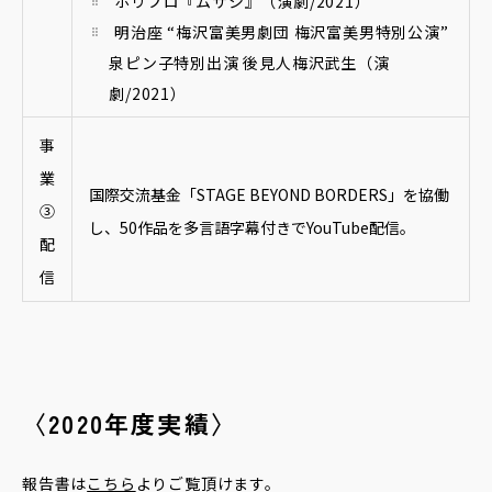
ホリプロ『ムサシ』（演劇/2021）
明治座 “梅沢富美男劇団 梅沢富美男特別公演”
泉ピン子特別出演 後見人梅沢武生（演
劇/2021）
事
業
国際交流基金「STAGE BEYOND BORDERS」を協働
③
し、50作品を多言語字幕付きでYouTube配信。
配
信
〈2020年度実績〉
報告書は
こちら
よりご覧頂けます。