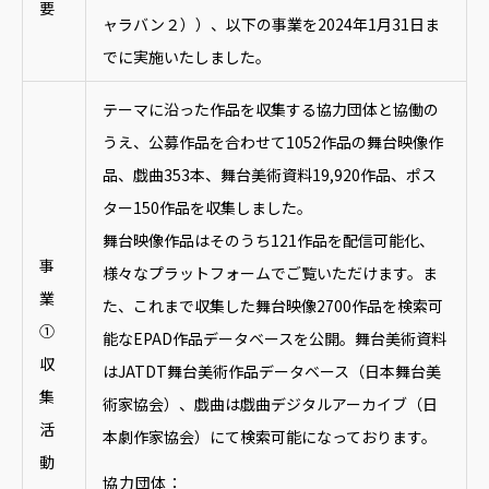
要
ャラバン２））、以下の事業を2024年1月31日ま
でに実施いたしました。
テーマに沿った作品を収集する協力団体と協働の
うえ、公募作品を合わせて1052作品の舞台映像作
品、戯曲353本、舞台美術資料19,920作品、ポス
ター150作品を収集しました。
舞台映像作品はそのうち121作品を配信可能化、
事
様々なプラットフォームでご覧いただけます。ま
業
た、これまで収集した舞台映像2700作品を検索可
①
能なEPAD作品データベースを公開。舞台美術資料
収
はJATDT舞台美術作品データベース（日本舞台美
集
術家協会）、戯曲は戯曲デジタルアーカイブ（日
活
本劇作家協会）にて検索可能になっております。
動
協力団体：