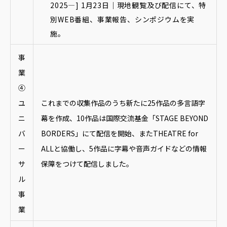
2025―] 1月23日｜現地観覧及び配信にて、特
別WEB番組、事業報告、シンポジウムを実
施。
事
業
④
ユ
これまでの収集作品のうち新たに25作品の多言語字
ニ
幕を作成、10作品は国際交流基金「STAGE BEYOND
バ
BORDERS」にて配信を開始、またTHEATRE for
ー
ALLと協働し、5作品に字幕や音声ガイドなどの情報
サ
保障をつけて配信しました。
ル
事
業