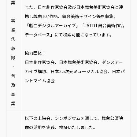
業
また、日本劇作家協会及び日本舞台美術家協会と連
携し戯曲107作品、舞台美術デザイン等を収集、
事
「戯曲デジタルアーカイブ」「JATDT舞台美術作品
業
データベース」にて検索可能になっています。
②
収
協力団体：
録
日本劇作家協会、日本舞台美術家協会、ダンスアー
・
カイヴ構想、日本2.5次元ミュージカル協会、日本パ
普
ントマイム協会
及
事
業
以下の上映会、シンポジウムを通して、舞台公演映
像の活用を実践、検証いたしました。