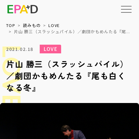
TOP
読みもの
LOVE
片山 勝三（スラッシュパイル）／劇団かもめんたる『尾...
EPAD
とは
LOVE
LOVE
2021.02.18
片山 勝三（スラッシュパイル）
アーカイブ
について
／劇団かもめんたる『尾も白く
活用
情報の整理・
データベース化
について
なる冬』
読みもの
権利処理サポート
上映・イベント
メディア
収録技術検証
教育・福祉等への
パッケージ提供
NEWS
ネットワーク化と
標準化