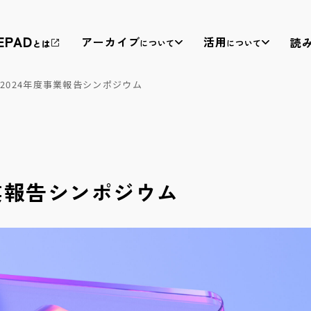
EPAD
アーカイブ
活用
読
について
について
とは
D 2024年度事業報告シンポジウム
度事業報告シンポジウム
教育・福祉等への
権利処理サポート
パッケージ提供
映像を収益化するための権利者への許諾取得のサポート
公演映像への視覚・聴覚情報保障の付与（THEATRE for
を通じ、作り手の収益基盤の確保に貢献しています。
ALL と連携）、教育現場での公演映像活用の開発、なら
びに教育機関向け舞台芸術映像配信サービス「みるス