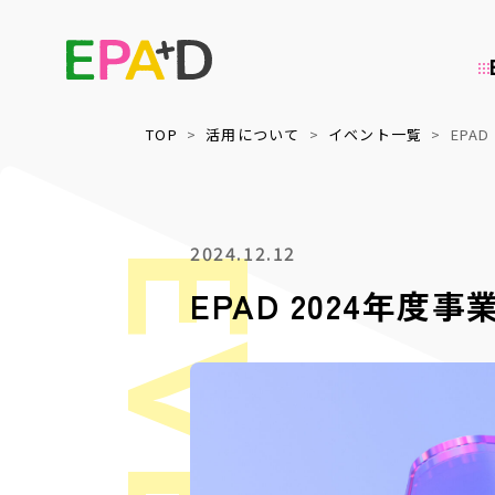
TOP
活用について
イベント一覧
EPA
アーカイブについて
活用について
2024.12.12
EPAD 2024年
情報の整理・
上映・イベント
データベース化
幅広いジャンルの舞台芸術に関して、作品情報や権利情
上映会・シンポジウムなどの映像を活用したイベント開
報を整理し、データベースを構築しています。映像だけ
催や、多言語字幕化を含めた国際発信などを通じ、作り
でなく関連資料も含めてデータを保管し、公開していま
手が多様な収益源を持つための取り組みを支援していま