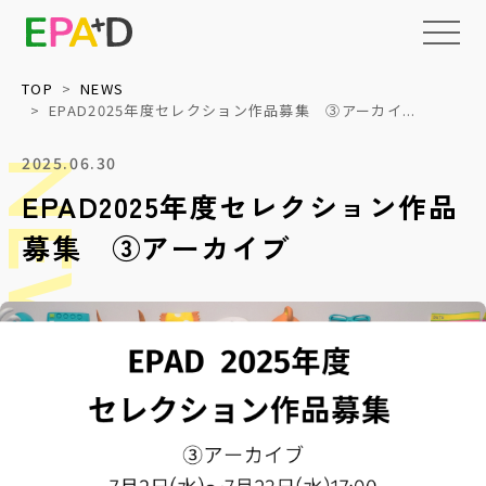
TOP
NEWS
EPAD2025年度セレクション作品募集 ③アーカイ...
EPAD
2025.06.30
とは
NEWS
EPAD2025年度セレクション作品
アーカイブ
について
募集 ③アーカイブ
活用
情報の整理・
データベース化
について
読みもの
権利処理サポート
上映・イベント
メディア
収録技術検証
教育・福祉等への
パッケージ提供
NEWS
ネットワーク化と
標準化