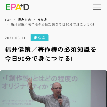
TOP
読みもの
まなぶ
福井健策／著作権の必須知識を今日90分で身につける!
EPAD
とは
まなぶ
2021.03.11
福井健策／著作権の必須知識を
アーカイブ
について
今日90分で身につける!
活用
情報の整理・
データベース化
について
読みもの
権利処理サポート
上映・イベント
メディア
収録技術検証
教育・福祉等への
パッケージ提供
NEWS
ネットワーク化と
標準化