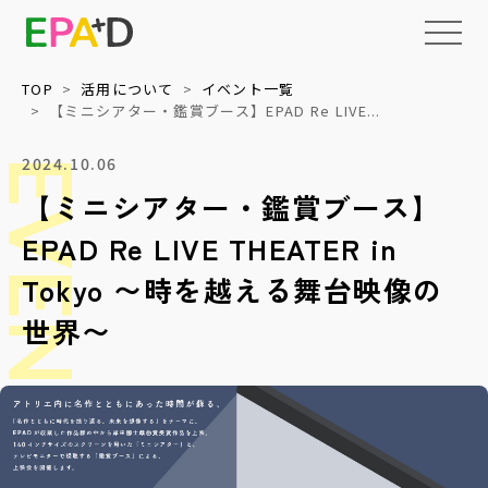
TOP
活用について
イベント一覧
【ミニシアター・鑑賞ブース】EPAD Re LIVE...
EPAD
2024.10.06
とは
EVENT
【ミニシアター・鑑賞ブース】
アーカイブ
について
EPAD Re LIVE THEATER in
Tokyo 〜時を越える舞台映像の
活用
情報の整理・
データベース化
について
世界〜
読みもの
権利処理サポート
上映・イベント
メディア
収録技術検証
教育・福祉等への
パッケージ提供
NEWS
ネットワーク化と
標準化