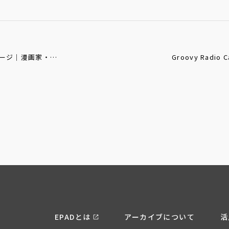
ムービーウォーカーEPAD特設ページ｜漫画家・今日マチ子氏インタビュー
EPADとは
アーカイブについて
活