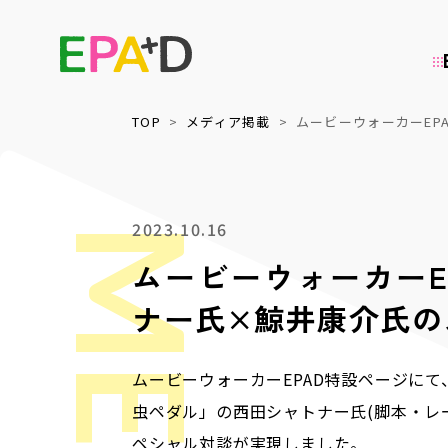
TOP
メディア掲載
ムービーウォーカーEPA
アーカイブについて
活用について
2023.10.16
ムービーウォーカーE
情報の整理・
上映・イベント
ナー氏×鯨井康介氏の
データベース化
ムービーウォーカーEPAD特設ページにて、「EPA
幅広いジャンルの舞台芸術に関して、作品情報や権利情
上映会・シンポジウムなどの映像を活用したイベント開
報を整理し、データベースを構築しています。映像だけ
催や、多言語字幕化を含めた国際発信などを通じ、作り
虫ペダル」の西田シャトナー氏(脚本・レ
でなく関連資料も含めてデータを保管し、公開していま
手が多様な収益源を持つための取り組みを支援していま
ペシャル対談が実現しました。