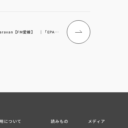
Groovy Radio Caravan【FM愛媛】 ｜「EPAD Re LIVE THEATER in Ehime」
用について
読みもの
メディア