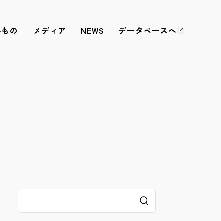
みもの
メディア
NEWS
データベースへ
ネットワーク化と
収録技術検証
標準化
8Kや立体音響といった、高画質・高音質での収録技術の
アーカイブや映像の利活用を実施するための活動を円滑
検証を通じ、日本における舞台芸術公演映像の保存・活
に実施するため、各団体との相互連携・支援、調査研
用の標準化に努めています。
究、それらを通じた標準化の推進に努めています。