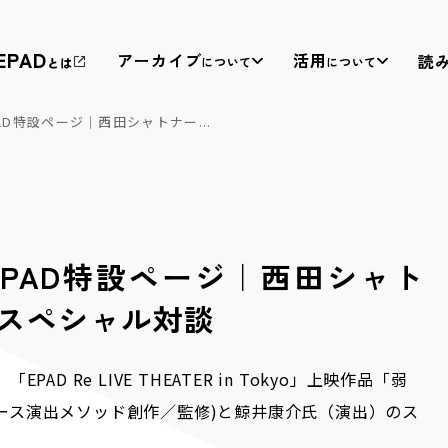
EPAD
アーカイブ
活用
読
について
について
とは
D特設ページ｜西田シャトナー...
PAD特設ページ｜西田シャト
教育・福祉等への
権利処理サポート
スペシャル対談
パッケージ提供
D Re LIVE THEATER in Tokyo」上映作品「弱
映像を収益化するための権利者への許諾取得のサポート
公演映像への視覚・聴覚情報保障の付与（THEATRE for
を通じ、作り手の収益基盤の確保に貢献しています。
ALL と連携）、教育現場での公演映像活用の開発、なら
ース演出メソッド創作／監修)と鯨井康介氏（演出）のス
びに教育機関向け舞台芸術映像配信サービス「みるス