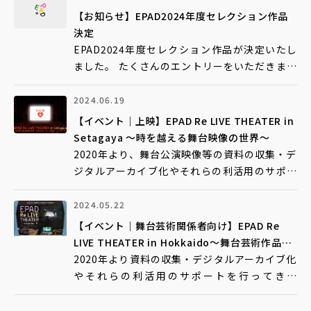
【ミニシアター・鑑賞ブース】EPAD Re LIVE
【お知らせ】EPAD2024年度セレクション作品
THEATER in Tokyo 〜時を越え
決定
EPAD2024年度セレクション作品が決定いたし
ました。 たくさんのエントリーをいただきまし
て誠にありがとうございました。
https://epad.jp/news/2024042301/
2024.06.19
【イベント｜上映】EPAD Re LIVE THEATER in
Setagaya 〜時を越える舞台映像の世界〜
2020年より、舞台公演映像等の資料の収集・デ
ジタルアーカイブ化やそれらの利活⽤のサポー
トを⾏うEPAD。 2023年度からは、利活⽤の⼀
環として、劇場での上映会に本格的に取り組ん
2024.05.22
でいます。これをさらに広げ本年度は、各地の
【イベント｜舞台芸術関係者向け】EPAD Re
公⽴⽂化施設での巡回上映を⽬指し、様々な形
LIVE THEATER in Hokkaido～舞台芸術作品を
式で上映会・シンポジウムを展開中で
「観に行く」から「やってくる」へ～
2020年より資料の収集・デジタルアーカイブ化
やそれらの利活用のサポートを行ってきた
EPAD。その事業の中核として、消えゆく生の舞
台を未来と世界へ届けるために、舞台作品の高