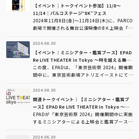
の一環として各地での舞台映像の上映会に本格
【イベント｜トークイベント参加】11/8～
的に取り組んでいます。上映会では、8Kで収録
11/14｜パルコステージ“8K”フェス
された定点
2024年11月8日(金)～11月14日(木)に、PARCO
劇場で開催される舞台公演映像の8Ｋ上映会『パ
ルコステージ“8K”フェス』(企画・製作：株式会
社パルコ／協力：一般社団法人EPAD)におい
2024.08.30
て、EPADがトークイベント企画に参加いたしま
【イベント｜ミニシアター・鑑賞ブース】EPAD
す。 パルコステージ“8K”フェス ＜
Re LIVE THEATER in Tokyo 〜時を越える舞台
映像の世界〜
この度、EPADは、「東京芸術祭 2024」開催期
間中に、東京芸術劇場アトリエイーストにて、
ミニシアターによる上映会を開催いたします。
これまでに2,700作品以上の舞台作品映像を収蔵
2024.08.30
してきたEPADでは、2023年度より、収集した
関連トークイベント｜【ミニシアター・鑑賞ブ
舞台公演映像の利活用の一環として各地での舞
ース】EPAD Re LIVE THEATER in Tokyo 〜時
台映像の
を越える舞台映像の世界〜
EPADが「東京芸術祭 2024」開催期間中に実施
するミニシアターによる上映会と鑑賞ブースの
設置。 期間中は、関連するトークイベント・シ
ンポジウムも行います。 関連トークイベント
2024.06.30