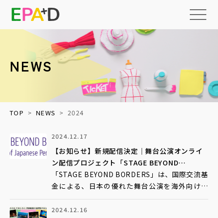
NEWS
EPAD
とは
アーカイブ
について
TOP
NEWS
2024
活用
情報の整理・
データベース化
について
2024.12.17
【お知らせ】新規配信決定｜舞台公演オンライ
読みもの
権利処理サポート
上映・イベント
ン配信プロジェクト「STAGE BEYOND
BORDERS」
「STAGE BEYOND BORDERS」は、国際交流基
メディア
収録技術検証
教育・福祉等への
パッケージ提供
金による、日本の優れた舞台公演を海外向けに
オンライン配信するプロジェクトです。舞台映
NEWS
ネットワーク化と
標準化
像に多言語字幕を付け、YouTubeにて無料配信
2024.12.16