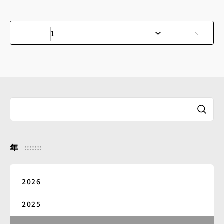
画質収録と偏在して残された舞台公演映像の発
掘を行ってきました。 2023年度より、こうして
収集した「舞台公演映像」の利活用
年
2026
2025