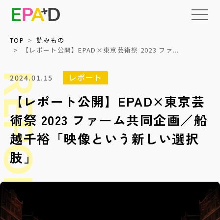
TOP
読みもの
【レポート公開】EPAD×東京芸術祭 2023 ファ...
EPAD
とは
REPORT
レポート
2024.01.15
【レポート公開】EPAD×東京芸
アーカイブ
について
術祭 2023 ファーム共同企画／船
活用
情報の整理・
データベース化
について
越千裕「映像という新しい選択
肢」
読みもの
権利処理サポート
上映・イベント
メディア
収録技術検証
教育・福祉等への
パッケージ提供
NEWS
ネットワーク化と
標準化