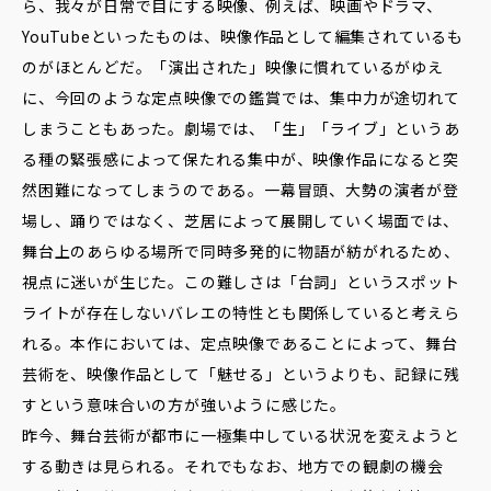
ら、我々が日常で目にする映像、例えば、映画やドラマ、
YouTubeといったものは、映像作品として編集されているも
のがほとんどだ。「演出された」映像に慣れているがゆえ
に、今回のような定点映像での鑑賞では、集中力が途切れて
しまうこともあった。劇場では、「生」「ライブ」というあ
る種の緊張感によって保たれる集中が、映像作品になると突
然困難になってしまうのである。一幕冒頭、大勢の演者が登
場し、踊りではなく、芝居によって展開していく場面では、
舞台上のあらゆる場所で同時多発的に物語が紡がれるため、
視点に迷いが生じた。この難しさは「台詞」というスポット
ライトが存在しないバレエの特性とも関係していると考えら
れる。本作においては、定点映像であることによって、舞台
芸術を、映像作品として「魅せる」というよりも、記録に残
すという意味合いの方が強いように感じた。
昨今、舞台芸術が都市に一極集中している状況を変えようと
する動きは見られる。それでもなお、地方での観劇の機会