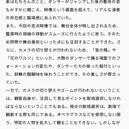
楽はもちろんのこと、ダンサーがジャンプした後の着地の音
もかすかに聞こえ、映像という画面を超えて、リアルな演者
の存在感と臨場感にあふれていた。
また、今回の定点映像では、舞台全体が映し出されるため、
鑑賞時の視線の移動がスムーズに行えたように思う。そのた
め照明や舞台美術といった点にも注目することができた。さ
らに、カメラの切り替えが行われないため、「雪の精」や
「花のワルツ」といった、大勢のダンサーで踊る場面でのフ
ォーメーションの変化や、ダンサーたちの揃った振付といっ
た、群舞の醍醐味を味わうことができ、その美しさが際立っ
ていた。
一方で、カメラの切り替えやズームが行われないということ
は、観客自身が、注目して見るポイントを取捨選択しなけれ
ばならないということでもある。視点の取捨選択は、劇場で
観劇する際も同じである。オペラグラスなどを使用しない限
り、特定の人物を拡大して観ることもできない。しかしなが