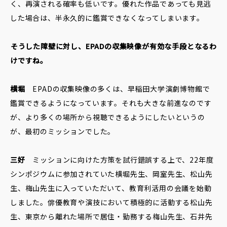
く、再演される確率も低いです。優れた作品であっても見逃
した場合は、半永久的に鑑賞できなくなってしまいます。
――そうした障壁に対し、EPADの収集映像が有効な手段となるわ
けですね。
横堀
EPADの収集映像の多くは、早稲田大学演劇博物館で
鑑賞できるようになっています。それも大きな前進なのです
が、より多くの場所から視聴できるようにしたいというの
が、最初のミッションでした。
三好
ミッションに向けた方策を試行錯誤する上で、22年度
シンポジウムに参加されていた横堀先生、岡室先生、松山先
生、梅山先生に入っていただいて、教育利活用の会議を始動
しました。俳優教育や演技において積極的に活動する松山先
生、東京から離れた場所で居住・勤務する梅山先生、石井先