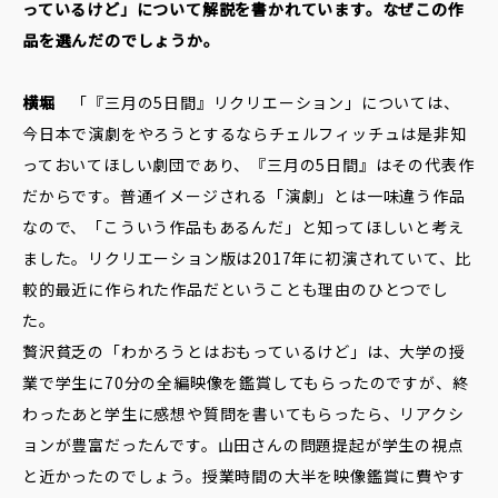
っているけど」について解説を書かれています。なぜこの作
品を選んだのでしょうか。
横堀
「『三月の5日間』リクリエーション」については、
今日本で演劇をやろうとするならチェルフィッチュは是非知
っておいてほしい劇団であり、『三月の5日間』はその代表作
だからです。普通イメージされる「演劇」とは一味違う作品
なので、「こういう作品もあるんだ」と知ってほしいと考え
ました。リクリエーション版は2017年に初演されていて、比
較的最近に作られた作品だということも理由のひとつでし
た。
贅沢貧乏の「わかろうとはおもっているけど」は、大学の授
業で学生に70分の全編映像を鑑賞してもらったのですが、終
わったあと学生に感想や質問を書いてもらったら、リアクシ
ョンが豊富だったんです。山田さんの問題提起が学生の視点
と近かったのでしょう。授業時間の大半を映像鑑賞に費やす