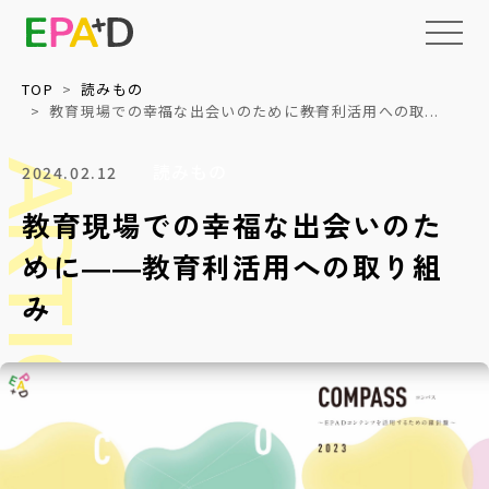
TOP
読みもの
教育現場での幸福な出会いのために――教育利活用への取...
EPAD
とは
ARTICLES
読みもの
2024.02.12
教育現場での幸福な出会いのた
アーカイブ
について
めに――教育利活用への取り組
活用
情報の整理・
データベース化
について
み
読みもの
権利処理サポート
上映・イベント
メディア
収録技術検証
教育・福祉等への
パッケージ提供
NEWS
ネットワーク化と
標準化