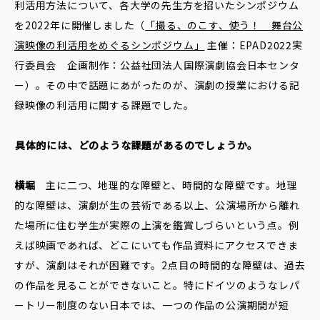
利活用方法について、各大学の先生方を招いたシンポジウム
を2022年に開催しました（
「撮る、のこす、使う！ 舞台公
演映像の利活用をめぐるシンポジウム」
主催：EPAD2022実
行委員会 企画制作：公益社団法人国際演劇協会日本センタ
ー）。その中で話題にあがったのが、演劇の授業における記
録映像の利活用に関する課題でした。
――具体的には、どのような課題があるのでしょうか。
横堀
主に二つ、地理的な障壁と、時間的な障壁です。地理
的な障壁は、演劇が生の芸術である以上、公演場所から離れ
た場所に住む学生が実際の上演を鑑賞しづらいという点。例
えば映画であれば、どこにいても作品資料にアクセスできま
すが、演劇はそれが困難です。2点目の時間的な障壁は、過去
の作品を見ることができないこと。特にドイツのようなレパ
ートリー制度のない日本では、一つの作品の公演期間が短