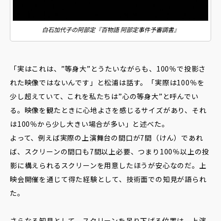
白石加代子の阿部定『百物語 阿部定事件予審調書』
「実はこれは、”等身大”とうたいながらも、100％で投影さ
れた映像ではないんです」と松浦は話す。「実際は100％を
少し超えていて、これを私たちは”心の等身大”と呼んでい
る。映像を観たときに心地よさを感じるサイズがあり、それ
は100％から少し大きい場合が多い」と述べた。
よって、例えば実際の上演舞台の間口が7間（けん）であれ
ば、スクリーンの間口も7間以上必要、つまり100％以上の投
影に構えられるスクリーンを用意したほうが安心なのだ。上
映会開催を通じて得た経験として、技術面での知見が語られ
た。
さらなる知見として、スクリーンを吊り下げる位置は、上演