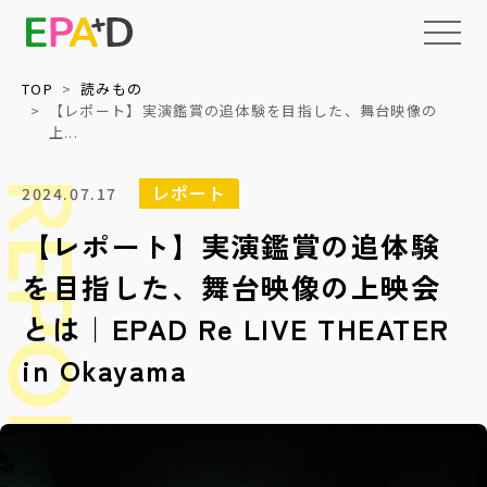
TOP
読みもの
【レポート】実演鑑賞の追体験を目指した、舞台映像の
上...
EPAD
とは
REPORT
レポート
2024.07.17
アーカイブ
について
【レポート】実演鑑賞の追体験
を目指した、舞台映像の上映会
活用
情報の整理・
データベース化
について
とは｜EPAD Re LIVE THEATER
読みもの
権利処理サポート
上映・イベント
in Okayama
メディア
収録技術検証
教育・福祉等への
パッケージ提供
NEWS
ネットワーク化と
標準化