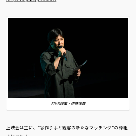
EPAD理事・伊藤達哉
上映会は主に、”③作り手と観客の新たなマッチング”の枠組
みにあたる。