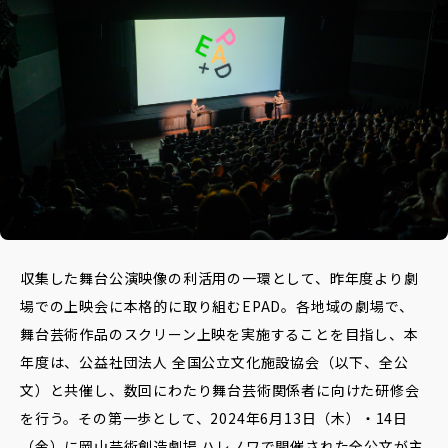
データベースへ
Contact
お問い合わせ
収集した舞台公演映像の利活用の一環として、昨年度より劇
場での上映会に本格的に取り組むEPAD。各地域の劇場で、
舞台芸術作品のスクリーン上映を実施することを目指し、本
年度は、公益社団法人 全国公立文化施設協会（以下、全公
文）と共催し、数回にわたり舞台芸術関係者に向けた研修会
を行う。その第一歩として、2024年6月13日（木）・14日
（金）に岡山芸術創造劇場 ハレノワで開催された全公文が主