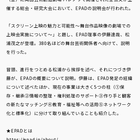
催する総会・研究大会において、EPADの説明会が行われた。
「スクリーン上映の魅⼒と可能性〜舞台作品映像の劇場での
上映会実施について〜」と題し、EPAD理事の伊藤達哉、松
浦茂之が登壇。380名ほどの舞台芸術関係者へ向けて、説明
を行った。
冒頭、進行をつとめる松浦から挨拶を述べ、それにつづき伊
藤が、EPADの概要について説明。伊藤は、EPAD発足の経緯
について述べたほか、現在の事業は大きく5つの柱（①保
存・継承②情報の整理・権利処理のサポート③作り手と観客
の新たなマッチング④教育・福祉等への活用⑤ネットワーク
化と標準化）に分けて取り組んでいることも紹介した。
★EPADとは
https://epad.jp/about/