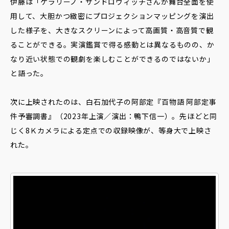
伊藤は「ケラリーノ・サンドロヴィッチさんが舞台全面を使
用して、大胆かつ緻密にプロジェクションマッピングを演出
した様子を、大きなスクリーンによって高画質・高音質で観
ることができる。実演鑑賞で得る感動とは異なるものの、か
なり近い状態での観劇を楽しむことができるのではないか」
と語った。
次に上映されたのは、白石加代子の阿部定『百物語 阿部定事
件予審調書』（2023年上演／演出：鴨下信一）。先ほどと同
じく8Ｋカメラによる定点での収録映像が、等身大で上映さ
れた。