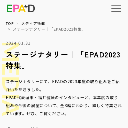
TOP
メディア掲載
ステージナタリー｜「EPAD2023特集」
EPAD
2024.01.31
とは
MEDIA
ステージナタリー｜「EPAD2023
アーカイブ
について
特集」
活用
情報の整理・
データベース化
について
ステージナタリーにて、EPADの2023年度の取り組みをご紹
読みもの
介いただきました。
権利処理サポート
上映・イベント
EPAD代表理事・福井健策のインタビューと、本年度の取り
メディア
収録技術検証
組みや今後の展望について、全3編にわたり、詳しく特集され
教育・福祉等への
パッケージ提供
ています。ぜひ、ご覧ください。
NEWS
ネットワーク化と
標準化